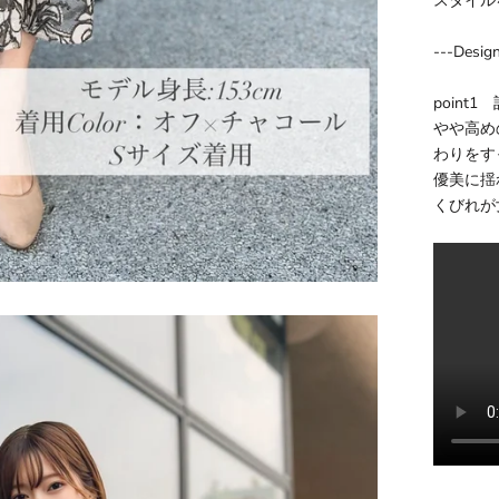
スタイル
---Desig
point
やや高め
わりをす
優美に揺
くびれが