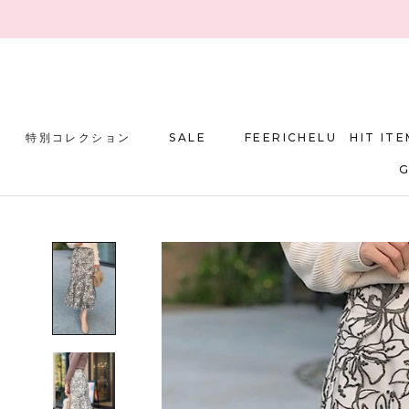
ス
キ
ッ
プ
し
て
コ
特別コレクション
SALE
FEERICHELU HIT ITE
ン
テ
SALE
FEERICHELU HIT ITE
ン
ツ
に
移
動
す
る