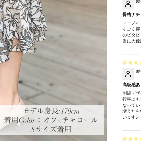
絵
骨格ナチ
マーメイ
すごく穿
のピタピ
当に大優
絵
高級感あ
刺繡デザ
行事にも
なってい
増えたら
います♪