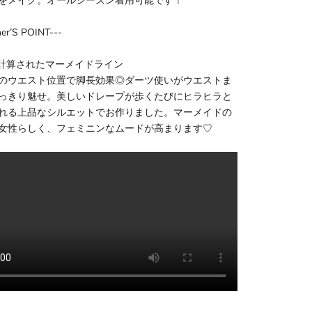
をメイク。オールシーズン着用可能です！
ner’S POINT---
1 計算されたマーメイドライン
のウエスト位置で脚長効果◎ダーツ使いがウエストま
っきり魅せ。美しいドレープが歩くたびにヒラヒラと
れる上品なシルエットでお作りました。マーメイドの
女性らしく、フェミニンなムードが高まります♡