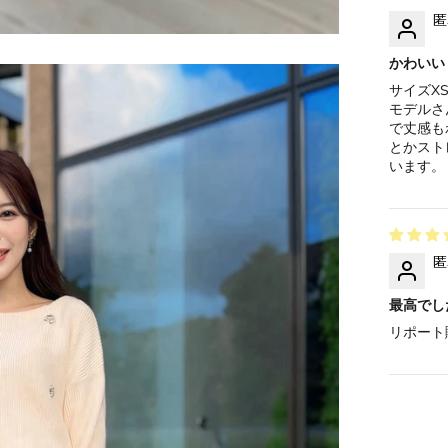
匿
かわいい
サイズX
モデルさ
で丈感も
とかスト
います。
匿
最高でし
リポート