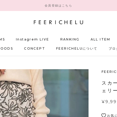
会員登録はこちら
MS
Instagrem LIVE
RANKING
ALL ITEM
GOODS
CONCEPT
FEERICHELUについて
ブロ
MS
GOODS
CONCEPT
FEERICHELUについて
RANKING
ALL ITEM
ブロ
FEERI
スカ
ェリー
¥9,9
お気