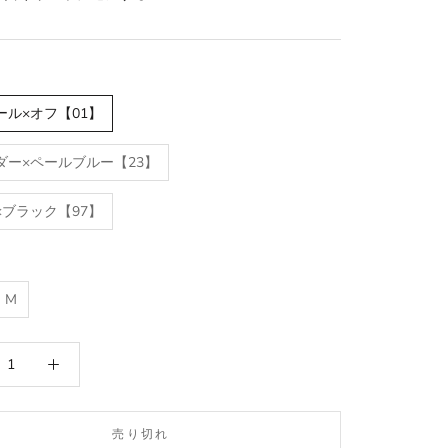
ール×オフ【01】
ダー×ペールブルー【23】
×ブラック【97】
M
売り切れ