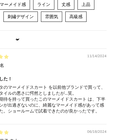
マーメイド感
ライン
丈感
上品
刺繡デザイン
雰囲気
高級感
11/14/2024
名
した！
タのマーメイドスカート を以前他ブランドで買って、
タイルの悪さに愕然としましたが…笑。
期待を持って買ったこのマーメイドスカート は、下半
ンが出過ぎないのに、綺麗なマーメイド感があって感
た。ショールームで試着できたのが良かったです。
06/18/2024