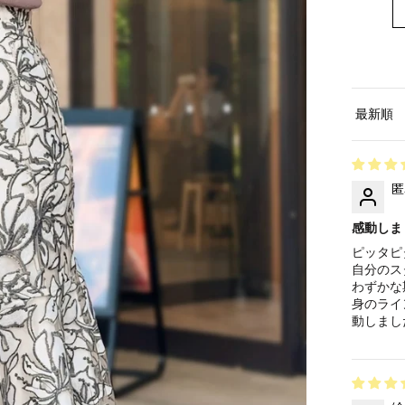
Sort by
匿
感動しま
ピッタピ
自分のス
わずかな
身のライ
動しまし