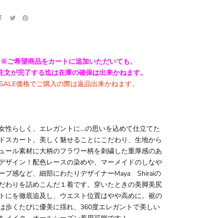
※ご希望商品をカートに追加いただいても、
注文が完了する迄は在庫の確保は出来かねます。
SALE価格でご購入の際は返品出来かねます。
女性らしく、エレガントに…の思いを込めて仕立てた
ドスカート。美しく魅せることにこだわり、生地から
ュール素材に大柄のフラワー柄を刺繍した重厚感のあ
デザイン！配色レースの染めや、マーメイドのしなや
ープ感など、細部にわたりデザイナーMaya Shiraiの
だわりを詰めこんだ１着です。穿いたときの美脚美尻
トにを徹底追及し、ウエスト位置はやや高めに。裾の
は歩くたびに優美に揺れ、360度エレガントで美しい